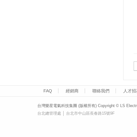
FAQ
經銷商
聯絡我們
人才招
台灣樂星電氣科技集團 (版權所有) Copyright © LS Electric (T
台北總管理處 │ 台北市中山區長春路15號9F