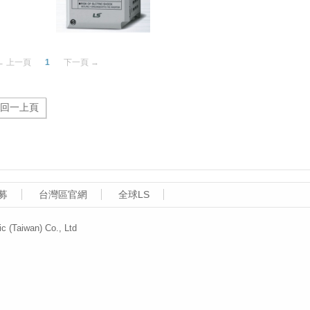
← 上一頁
1
下一頁 →
募
台灣區官網
全球LS
aiwan) Co., Ltd