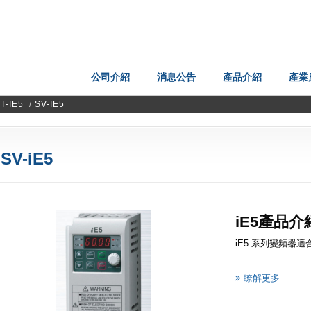
公司介紹
消息公告
產品介紹
產業
T-IE5
/
SV-IE5
SV-iE5
iE5產品介
iE5 系列變頻器適
瞭解更多