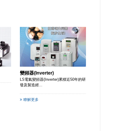
變頻器(Inverter)
LS電氣變頻器(Inverter)累積近50年的研
發及製造經...
瞭解更多