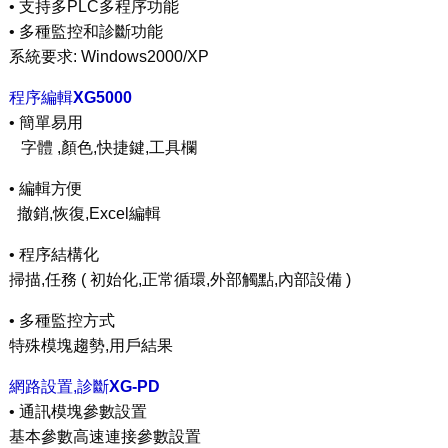
• 支持多PLC多程序功能
• 多種監控和診斷功能
系統要求: Windows2000/XP
程序編輯
XG5000
• 簡單易用
字體 ,顏色,快捷鍵,工具欄
• 編輯方便
撤銷,恢復,Excel編輯
• 程序結構化
掃描,任務 ( 初始化,正常循環,外部觸點,內部設備 )
• 多種監控方式
特殊模塊趨勢,用戶結果
網路設置,診斷
XG-PD
• 通訊模塊參數設置
基本參數高速連接參數設置