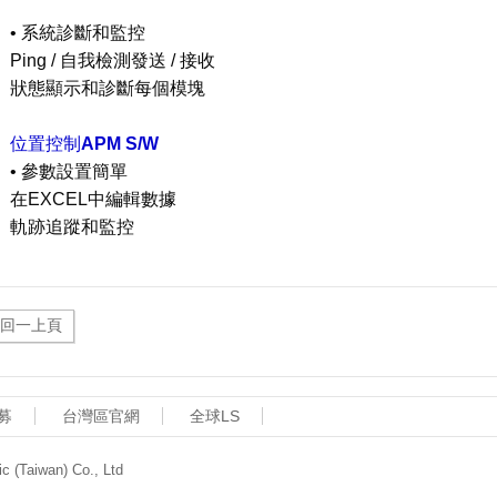
• 系統診斷和監控
Ping / 自我檢測發送 / 接收
狀態顯示和診斷每個模塊
位置控制
APM S/W
• 參數設置簡單
在EXCEL中編輯數據
軌跡追蹤和監控
募
台灣區官網
全球LS
aiwan) Co., Ltd